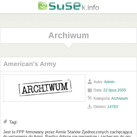
Archiwum
American's Army
Autor:
Admin
Data:
22 lipca 2005
Kategoria:
Archiwum
Odsłon:
14763
Tagi:
Jest to FPP firmowany przez Armie Stanów Zjednoczonych zachęcająca
do wstąpienia do Armii. Bardzo dobrze się prezentuję i zachęcam do gry.