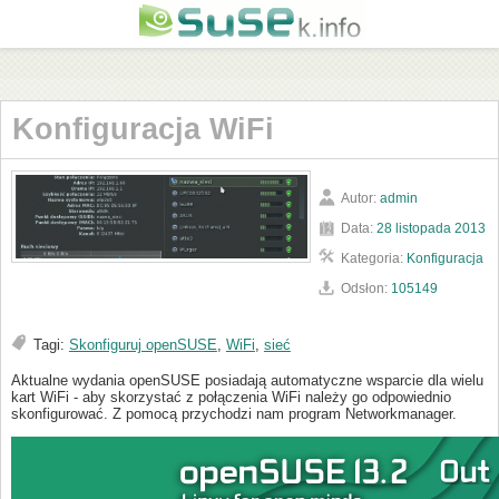
Konfiguracja WiFi
Autor:
admin
Data:
28 listopada 2013
Kategoria:
Konfiguracja
Odsłon:
105149
Tagi:
Skonfiguruj openSUSE
,
WiFi
,
sieć
Aktualne wydania openSUSE posiadają automatyczne wsparcie dla wielu
kart WiFi - aby skorzystać z połączenia WiFi należy go odpowiednio
skonfigurować. Z pomocą przychodzi nam program Networkmanager.