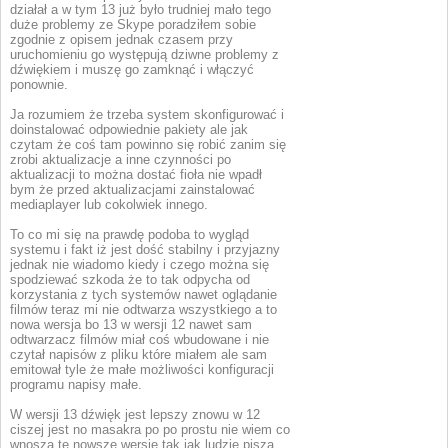
działał a w tym 13 już było trudniej mało tego
duże problemy ze Skype poradziłem sobie
zgodnie z opisem jednak czasem przy
uruchomieniu go występują dziwne problemy z
dźwiękiem i muszę go zamknąć i włączyć
ponownie.
Ja rozumiem że trzeba system skonfigurować i
doinstalować odpowiednie pakiety ale jak
czytam że coś tam powinno się robić zanim się
zrobi aktualizacje a inne czynności po
aktualizacji to można dostać fioła nie wpadł
bym że przed aktualizacjami zainstalować
mediaplayer lub cokolwiek innego.
To co mi się na prawdę podoba to wygląd
systemu i fakt iż jest dość stabilny i przyjazny
jednak nie wiadomo kiedy i czego można się
spodziewać szkoda że to tak odpycha od
korzystania z tych systemów nawet oglądanie
filmów teraz mi nie odtwarza wszystkiego a to
nowa wersja bo 13 w wersji 12 nawet sam
odtwarzacz filmów miał coś wbudowane i nie
czytał napisów z pliku które miałem ale sam
emitował tyle że małe możliwości konfiguracji
programu napisy małe.
W wersji 13 dźwięk jest lepszy znowu w 12
ciszej jest no masakra po po prostu nie wiem co
wnoszą te nowsze wersje tak jak ludzie piszą