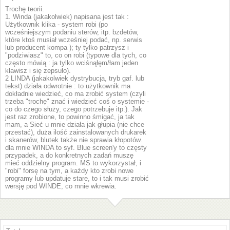
Trochę teorii.
1. Winda (jakakolwiek) napisana jest tak :
Użytkownik klika - system robi (po
wcześniejszym podaniu sterów, itp. bzdetów,
które ktoś musiał wcześniej podać, np. serwis
lub producent kompa ); ty tylko patrzysz i
"podziwiasz" to, co on robi (typowe dla tych, co
często mówią : ja tylko wciśnąłęm/łam jeden
klawisz i się zepsuło).
2 LINDA (jakakolwiek dystrybucja, tryb gaf. lub
tekst) działa odwrotnie : to użytkownik ma
dokładnie wiedzieć, co ma zrobić system (czyli
trzeba "trochę" znać i wiedzieć coś o systemie -
co do czego służy, czego potrzebuje itp.). Jak
jest raz zrobione, to powinno śmigać, ja tak
mam, a Sieć u mnie działa jak głupia (nie chce
przestać), duża ilość zainstalowanych drukarek
i skanerów, blutek także nie sprawia kłopotów.
dla mnie WINDA to syf. Blue screen'y to częsty
przypadek, a do konkretnych zadań muszę
mieć oddzielny program. MS to wykorzystał, i
"robi" forsę na tym, a każdy kto zrobi nowe
programy lub updatuje stare, to i tak musi zrobić
wersję pod WINDE, co mnie wkrewia.