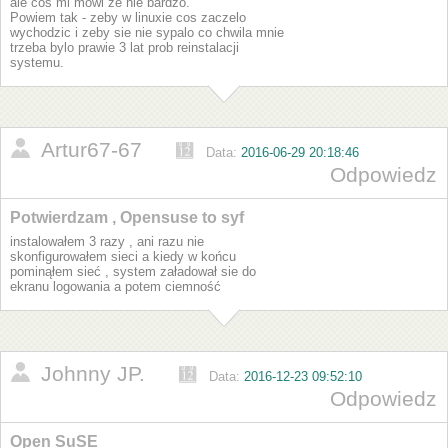
ale cos mi mowi ze nie bardzo.
Powiem tak - zeby w linuxie cos zaczelo
wychodzic i zeby sie nie sypalo co chwila mnie
trzeba bylo prawie 3 lat prob reinstalacji
systemu.
Artur67-67
Data:
2016-06-29 20:18:46
Odpowiedz
Potwierdzam , Opensuse to syf
instalowałem 3 razy , ani razu nie
skonfigurowałem sieci a kiedy w końcu
pominąłem sieć , system załadował sie do
ekranu logowania a potem ciemność
Johnny JP.
Data:
2016-12-23 09:52:10
Odpowiedz
Open SuSE