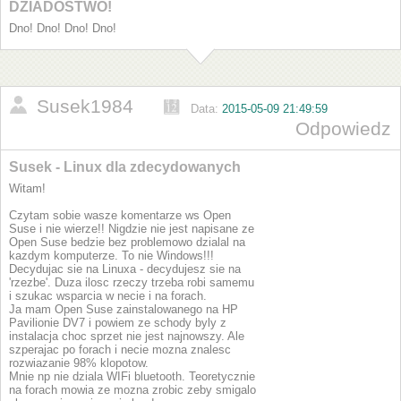
DZIADOSTWO!
Dno! Dno! Dno! Dno!
Susek1984
Data:
2015-05-09 21:49:59
Odpowiedz
Susek - Linux dla zdecydowanych
Witam!
Czytam sobie wasze komentarze ws Open
Suse i nie wierze!! Nigdzie nie jest napisane ze
Open Suse bedzie bez problemowo dzialal na
kazdym komputerze. To nie Windows!!!
Decydujac sie na Linuxa - decydujesz sie na
'rzezbe'. Duza ilosc rzeczy trzeba robi samemu
i szukac wsparcia w necie i na forach.
Ja mam Open Suse zainstalowanego na HP
Pavilionie DV7 i powiem ze schody byly z
instalacja choc sprzet nie jest najnowszy. Ale
szperajac po forach i necie mozna znalesc
rozwiazanie 98% klopotow.
Mnie np nie dziala WIFi bluetooth. Teoretycznie
na forach mowia ze mozna zrobic zeby smigalo