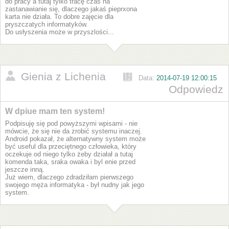
do pracy a tutaj tylko tracę czas na
zastanawianie się, dlaczego jakaś pieprxona
karta nie działa. To dobre zajęcie dla
pryszczatych informatyków.
Do usłyszenia może w przyszlości...
Gienia z Lichenia
Data:
2014-07-19 12:00:15
Odpowiedz
W dpiue mam ten system!
Podpisuję się pod powyższymi wpisami - nie
mówcie, że się nie da zrobić systemu inaczej.
Android pokazał, że alternatywny system może
być useful dla przeciętnego człowieka, który
oczekuje od niego tylko żeby działał a tutaj
komenda taka, sraka owaka i byl enie przed
jeszcze inną.
Już wiem, dlaczego zdradziłam pierwszego
swojego męża informatyka - był nudny jak jego
system.