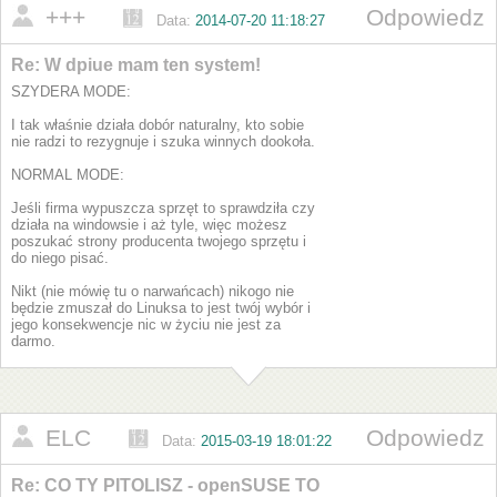
+++
Odpowiedz
Data:
2014-07-20 11:18:27
Re: W dpiue mam ten system!
SZYDERA MODE:
I tak właśnie działa dobór naturalny, kto sobie
nie radzi to rezygnuje i szuka winnych dookoła.
NORMAL MODE:
Jeśli firma wypuszcza sprzęt to sprawdziła czy
działa na windowsie i aż tyle, więc możesz
poszukać strony producenta twojego sprzętu i
do niego pisać.
Nikt (nie mówię tu o narwańcach) nikogo nie
będzie zmuszał do Linuksa to jest twój wybór i
jego konsekwencje nic w życiu nie jest za
darmo.
ELC
Odpowiedz
Data:
2015-03-19 18:01:22
Re: CO TY PITOLISZ - openSUSE TO