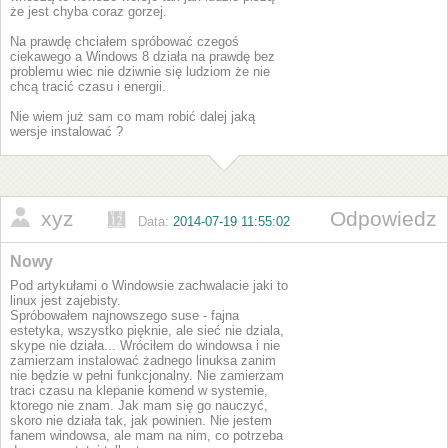
że jest chyba coraz gorzej.
Na prawdę chciałem spróbować czegoś
ciekawego a Windows 8 działa na prawdę bez
problemu wiec nie dziwnie się ludziom że nie
chcą tracić czasu i energii.
Nie wiem już sam co mam robić dalej jaką
wersje instalować ?
xyz
Odpowiedz
Data:
2014-07-19 11:55:02
Nowy
Pod artykułami o Windowsie zachwalacie jaki to
linux jest zajebisty.
Spróbowałem najnowszego suse - fajna
estetyka, wszystko pięknie, ale sieć nie dziala,
skype nie działa... Wróciłem do windowsa i nie
zamierzam instalować żadnego linuksa zanim
nie będzie w pełni funkcjonalny. Nie zamierzam
traci czasu na klepanie komend w systemie,
ktorego nie znam. Jak mam się go nauczyć,
skoro nie działa tak, jak powinien. Nie jestem
fanem windowsa, ale mam na nim, co potrzeba