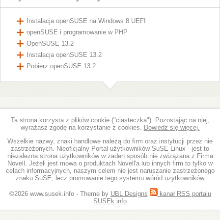
Instalacja openSUSE na Windows 8 UEFI
openSUSE i programowanie w PHP
OpenSUSE 13.2
Instalacja openSUSE 13.2
Pobierz openSUSE 13.2
Ta strona korzysta z plików cookie ("ciasteczka"). Pozostając na niej,
wyrażasz zgodę na korzystanie z cookies.
Dowiedz się więcej.
Wszelkie nazwy, znaki handlowe należą do firm oraz instytucji przez nie
zastrzeżonych. Nieoficjalny Portal użytkowników SuSE Linux - jest to
niezależna strona użytkowników w żaden sposób nie zwizązana z Firma
Novell. Jeżeli jest mowa o produktach Novell'a lub innych firm to tylko w
celach informacyjnych, naszym celem nie jest naruszanie zastrzeżonego
znaku SuSE, lecz promowanie tego systemu wóród użytkowników
©2026 www.susek.info - Theme by
UBL Designs
kanał RSS portalu
SUSEk.info