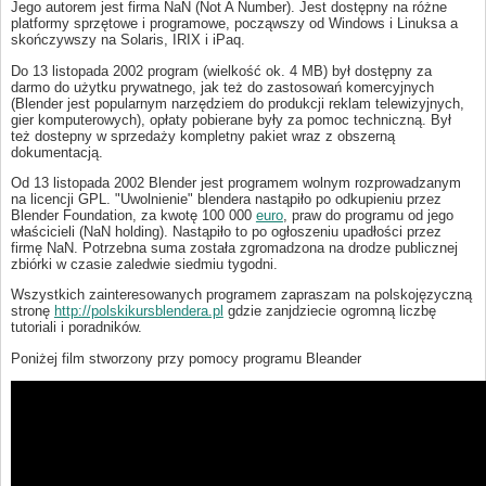
Jego autorem jest firma NaN (Not A Number). Jest dostępny na różne
platformy sprzętowe i programowe, począwszy od Windows i Linuksa a
skończywszy na Solaris, IRIX i iPaq.
Do 13 listopada 2002 program (wielkość ok. 4 MB) był dostępny za
darmo do użytku prywatnego, jak też do zastosowań komercyjnych
(Blender jest popularnym narzędziem do produkcji reklam telewizyjnych,
gier komputerowych), opłaty pobierane były za pomoc techniczną. Był
też dostepny w sprzedaży kompletny pakiet wraz z obszerną
dokumentacją.
Od 13 listopada 2002 Blender jest programem wolnym rozprowadzanym
na licencji GPL. "Uwolnienie" blendera nastąpiło po odkupieniu przez
Blender Foundation, za kwotę 100 000
euro
, praw do programu od jego
właścicieli (NaN holding). Nastąpiło to po ogłoszeniu upadłości przez
firmę NaN. Potrzebna suma została zgromadzona na drodze publicznej
zbiórki w czasie zaledwie siedmiu tygodni.
Wszystkich zainteresowanych programem zapraszam na polskojęzyczną
stronę
http://polskikursblendera.pl
gdzie zanjdziecie ogromną liczbę
tutoriali i poradników.
Poniżej film stworzony przy pomocy programu Bleander