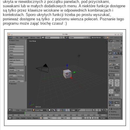
ukryta w niewidocznych z początku panelach, pod przyciskami,
suwakami lub w małych dodatkowych menu. A niektóre funkcje dostępne
są tylko przez klawisze wciskane w odpowiednich kombinacjach i
kontekstach. Sporo ukrytych funkcji trzeba po prostu wyszukać,
ponieważ dostępne są tylko z poziomu wiersza poleceń. Poznanie tego
programu może zająć trochę czasu! :)