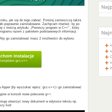
Naj
kroku, jak się do tego zabrać. Poniżej zamieszczę także
ało poprawnie zainstalowane. Zachęcam również, by po
ę z treścią artykułu: „Pierwszy program w C++” , który
 programu razem z pakietem podstawowych informacji.
Naj
 Aby go zainstalować masz 2 możliwości do wyboru:
I
o
O
Kompilator gcc-c++
I
P
 Apper (by wyszukać wpisz: gcc-c++) i go zainstalować
tępne w konsoli nowe polecenie g++.
ponuję utworzyć nowy dokument w edytorze tekstu np.
szy kod: