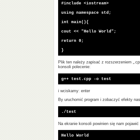
#include <iostream>
using namespace std;
int main(){
cout << "Hello World";
return 0;
}
Plik ten należy zapisać z rozszerzeniem „.cp
konsoli polecenie:
g++ test.cpp -o test
i wciskamy: enter
By uruchomić program i zobaczyć efekty nas
./test
Na ekranie konsoli powinien się nam pojawić
Hello World