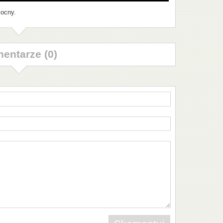
mocny.
entarze (0)