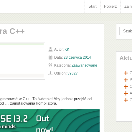
Start
Pobierz
Zain
ora C++
Autor:
KK
Akt
Data:
23 czerwca 2014
Kategoria:
Zaawansowane
O
Odsłon:
39327
P
O
A
ogramować w C++. To świetnie! Aby jednak przejść od
O
 od … zainstalowania kompilatora.