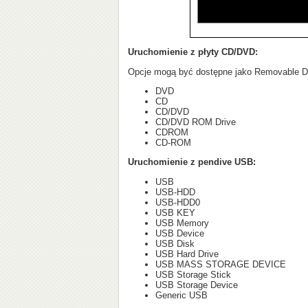
Uruchomienie z płyty CD/DVD:
Opcje mogą być dostępne jako Removable D
DVD
CD
CD/DVD
CD/DVD ROM Drive
CDROM
CD-ROM
Uruchomienie z pendive USB:
USB
USB-HDD
USB-HDD0
USB KEY
USB Memory
USB Device
USB Disk
USB Hard Drive
USB MASS STORAGE DEVICE
USB Storage Stick
USB Storage Device
Generic USB