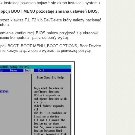
 instalacji powinien pojawić sie ekran instalacji systemu.
 opcji BOOT MENU pozostaje zmiana ustawień BIOS.
zez klawisz F1, F2 lub Del/Delete który należy nacisnąć
utera.
omienie konfiguracji BIOS należy przyjrzeć się ekranowi
eniu komputera - patrz screen'y wyżej.
 opcji BOOT, BOOT MENU, BOOT OPTIONS, Boot Device
pnie korzystając z opisu wybrać na pierwszej pozycji