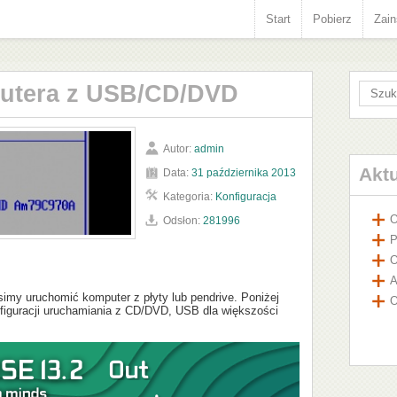
Start
Pobierz
Zain
utera z USB/CD/DVD
Autor:
admin
Akt
Data:
31 października 2013
Kategoria:
Konfiguracja
O
Odsłon:
281996
P
O
A
my uruchomić komputer z płyty lub pendrive. Poniżej
O
onfiguracji uruchamiania z CD/DVD, USB dla większości