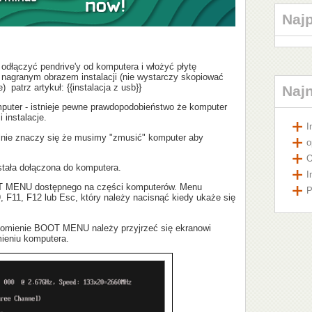
Naj
 odłączyć pendrive'y od komputera i włożyć płytę
 nagranym obrazem instalacji (nie wystarczy skopiować
) patrz artykuł: {{instalacja z usb}}
Naj
puter - istnieje pewne prawdopodobieństwo że komputer
 instalacje.
I
lnie znaczy się że musimy "zmusić" komputer aby
o
O
ostała dołączona do komputera.
I
OT MENU dostępnego na części komputerów. Menu
P
, F11, F12 lub Esc, który należy nacisnąć kiedy ukaże się
chomienie BOOT MENU należy przyjrzeć się ekranowi
ieniu komputera.