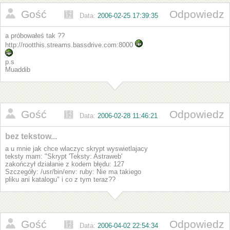
Gość
Odpowiedz
Data:
2006-02-25 17:39:35
a próbowałeś tak ??
http://rootthis.streams.bassdrive.com:8000
p.s
Muaddib
Gość
Odpowiedz
Data:
2006-02-28 11:46:21
bez tekstow...
a u mnie jak chce wlaczyc skrypt wyswietlajacy
teksty mam: "Skrypt 'Teksty: Astraweb'
zakończył działanie z kodem błędu: 127
Szczegóły: /usr/bin/env: ruby: Nie ma takiego
pliku ani katalogu" i co z tym teraz??
Gość
Odpowiedz
Data:
2006-04-02 22:54:34