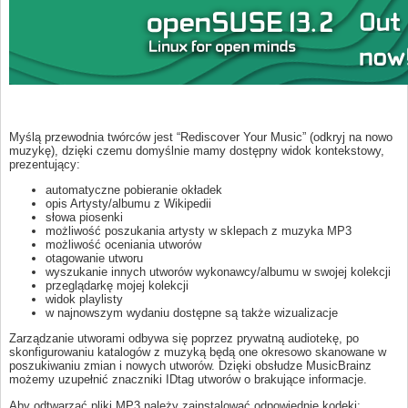
Myślą przewodnia twórców jest “Rediscover Your Music” (odkryj na nowo
muzykę), dzięki czemu domyślnie mamy dostępny widok kontekstowy,
prezentujący:
automatyczne pobieranie okładek
opis Artysty/albumu z Wikipedii
słowa piosenki
możliwość poszukania artysty w sklepach z muzyka MP3
możliwość oceniania utworów
otagowanie utworu
wyszukanie innych utworów wykonawcy/albumu w swojej kolekcji
przeglądarkę mojej kolekcji
widok playlisty
w najnowszym wydaniu dostępne są także wizualizacje
Zarządzanie utworami odbywa się poprzez prywatną audiotekę, po
skonfigurowaniu katalogów z muzyką będą one okresowo skanowane w
poszukiwaniu zmian i nowych utworów. Dzięki obsłudze MusicBrainz
możemy uzupełnić znaczniki IDtag utworów o brakujące informacje.
Aby odtwarzać pliki MP3 należy zainstalować odpowiednie kodeki: