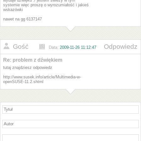
wydaje dźwięku :/ jestem świeży w tym
systemie więc proszę o wyrozumiałość i jakieś
wskazówki
nawet na gg 6137147
Gość
Odpowiedz
Data:
2009-11-26 11:12:47
Re: problem z dźwiękiem
tutaj znajdziesz odpowiedz
http://www.susek.info/article/Multimedia-w-
openSUSE-11.2.shtml