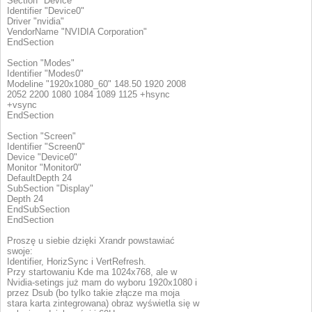
Section "Device"
Identifier "Device0"
Driver "nvidia"
VendorName "NVIDIA Corporation"
EndSection
Section "Modes"
Identifier "Modes0"
Modeline "1920x1080_60" 148.50 1920 2008
2052 2200 1080 1084 1089 1125 +hsync
+vsync
EndSection
Section "Screen"
Identifier "Screen0"
Device "Device0"
Monitor "Monitor0"
DefaultDepth 24
SubSection "Display"
Depth 24
EndSubSection
EndSection
Proszę u siebie dzięki Xrandr powstawiać
swoje:
Identifier, HorizSync i VertRefresh.
Przy startowaniu Kde ma 1024x768, ale w
Nvidia-setings już mam do wyboru 1920x1080 i
przez Dsub (bo tylko takie złącze ma moja
stara karta zintegrowana) obraz wyświetla się w