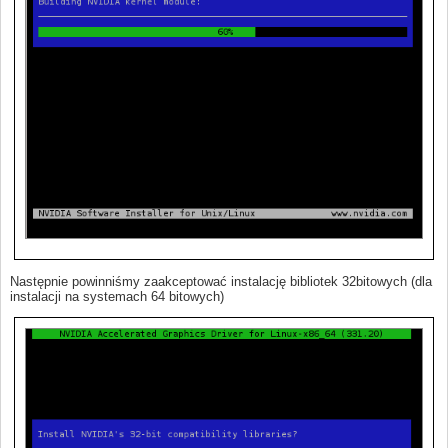
Następnie powinniśmy zaakceptować instalację bibliotek 32bitowych (dla
instalacji na systemach 64 bitowych)