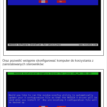
Oraz pozwolić wstępnie skonfigurować komputer do korzystania z
zainstalowanych sterowników: