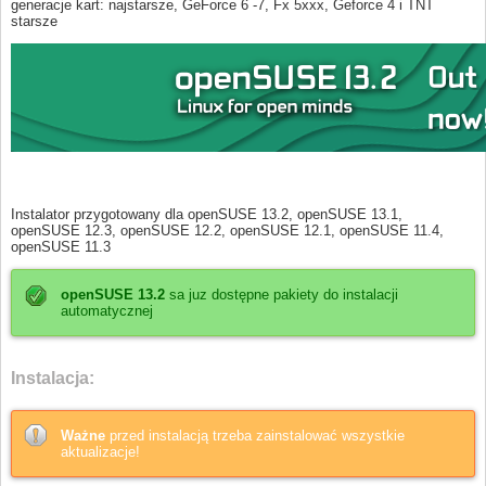
generacje kart: najstarsze, GeForce 6 -7, Fx 5xxx, Geforce 4 i TNT
starsze
Instalator przygotowany dla openSUSE 13.2, openSUSE 13.1,
openSUSE 12.3, openSUSE 12.2, openSUSE 12.1, openSUSE 11.4,
openSUSE 11.3
openSUSE 13.2
sa juz dostępne pakiety do instalacji
automatycznej
Instalacja:
Ważne
przed instalacją trzeba zainstalować wszystkie
aktualizacje!