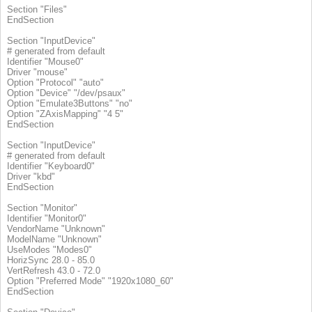
Section "Files"
EndSection
Section "InputDevice"
# generated from default
Identifier "Mouse0"
Driver "mouse"
Option "Protocol" "auto"
Option "Device" "/dev/psaux"
Option "Emulate3Buttons" "no"
Option "ZAxisMapping" "4 5"
EndSection
Section "InputDevice"
# generated from default
Identifier "Keyboard0"
Driver "kbd"
EndSection
Section "Monitor"
Identifier "Monitor0"
VendorName "Unknown"
ModelName "Unknown"
UseModes "Modes0"
HorizSync 28.0 - 85.0
VertRefresh 43.0 - 72.0
Option "Preferred Mode" "1920x1080_60"
EndSection