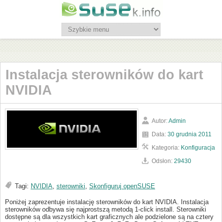
Instalacja sterowników do kart
NVIDIA
Autor:
Admin
Data:
30 grudnia 2011
Kategoria:
Konfiguracja
Odsłon:
29430
Tagi:
NVIDIA
,
sterowniki
,
Skonfiguruj openSUSE
Poniżej zaprezentuje instalację sterowników do kart NVIDIA. Instalacja
sterowników odbywa się najprostszą metodą 1-click install. Sterowniki
dostępne są dla wszystkich kart graficznych ale podzielone są na cztery