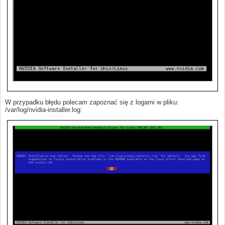
W przypadku błędu polecam zapoznać się z logami w pliku:
/var/log/nvidia-installer.log: