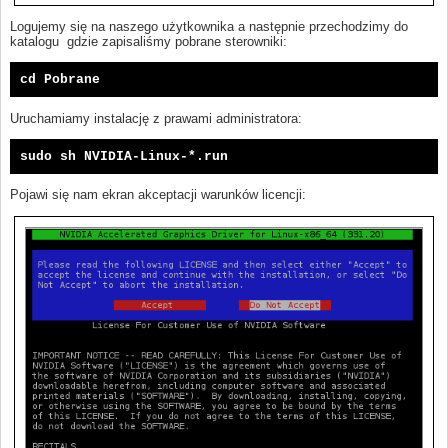
Logujemy się na naszego użytkownika a następnie przechodzimy do
katalogu gdzie zapisaliśmy pobrane sterowniki:
cd Pobrane
Uruchamiamy instalację z prawami administratora:
sudo sh NVIDIA-Linux-*.run
Pojawi się nam ekran akceptacji warunków licencji: