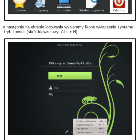
a następnie na ekranie logowania wybieramy Ikonę wyłączenia systemu i
Tryb konsoli (skrót klawiszowy: ALT + N).