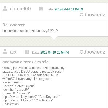
chmiel00
Data:
2012-04-14 11:09:59
Odpowiedz
Re: x-server
i nie umiesz sobie przetłumaczyć ?? :D
aix
Odpowiedz
Data:
2012-04-19 20:54:44
dodawanie rozdzielczości
Opiszę jak zrobić na telewizorze podłączonym
przez złącze DSUB obraz o rozdzielczości
FULLHD 1920x1080 i odświeżaniu 60Hz.
w /etc/X11 tworzymy plik xorg.conf
a w nim mam:
Section "ServerLayout"
Identifier "Layout0"
Screen 0 "Screen0"
InputDevice "Keyboard0" "CoreKeyboard"
InputDevice "Mouse0" "CorePointer"
EndSection