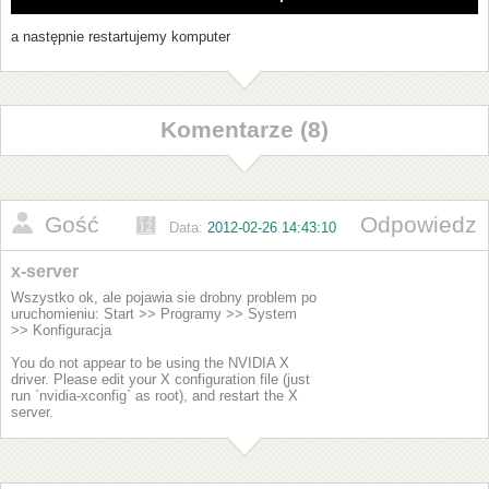
a następnie restartujemy komputer
Komentarze (8)
Gość
Odpowiedz
Data:
2012-02-26 14:43:10
x-server
Wszystko ok, ale pojawia sie drobny problem po
uruchomieniu: Start >> Programy >> System
>> Konfiguracja
You do not appear to be using the NVIDIA X
driver. Please edit your X configuration file (just
run `nvidia-xconfig` as root), and restart the X
server.