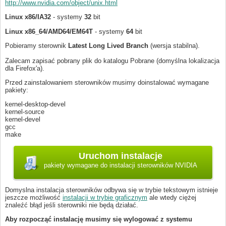
http://www.nvidia.com/object/unix.html
Linux x86/IA32
- systemy
32
bit
Linux x86_64/AMD64/EM64T
- systemy
64
bit
Pobieramy sterownik
Latest Long Lived Branch
(wersja stabilna).
Zalecam zapisać pobrany plik do katalogu Pobrane (domyślna lokalizacja
dla Firefox'a).
Przed zainstalowaniem sterowników musimy doinstalować wymagane
pakiety:
kernel-desktop-devel
kernel-source
kernel-devel
gcc
make
pakiety wymagane do instalacji sterowników NVIDIA
Domyslna instalacja sterowników odbywa się w trybie tekstowym istnieje
jeszcze możliwość
instalacji w trybie graficznym
ale wtedy ciężej
znaleźć błąd jeśli sterowniki nie będą działać.
Aby rozpocząć instalację musimy się wylogować z systemu