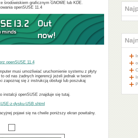
 ze środowiskiem graficznym GNOME lub KDE.
Naj
stowania openSUSE 11.4
Naj
I
erz openSUSE 11.4
o
O
omputer musi umożliwiać uruchomienie systemu z płyty
 od nas żadnych ingerencji jeżeli jednak w twoim
I
i zapoznaj się z instrukcją obsługi lub poszukaj
P
 instalcji openSUSE znajduje się tutaj.
enSUSE-z-dysku-USB.shtml
cyjnej pojawi się na chwile poniższy ekran powitalny.