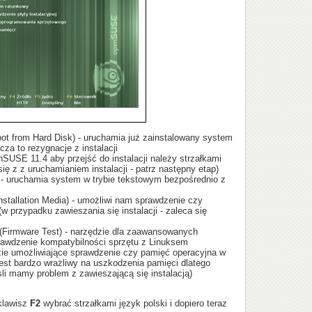
ot from Hard Disk) - uruchamia już zainstalowany system
a to rezygnacje z instalacji
enSUSE 11.4 aby przejść do instalacji należy strzałkami
ę z z uruchamianiem instalacji - patrz następny etap)
 uruchamia system w trybie tekstowym bezpośrednio z
stallation Media) - umożliwi nam sprawdzenie czy
w przypadku zawieszania się instalacji - zaleca się
(Firmware Test) - narzędzie dla zaawansowanych
rawdzenie kompatybilności sprzętu z Linuksem
ie umożliwiające sprawdzenie czy pamięć operacyjna w
est bardzo wrażliwy na uszkodzenia pamięci dlatego
sli mamy problem z zawieszającą się instalacją)
klawisz
F2
wybrać strzałkami język polski i dopiero teraz