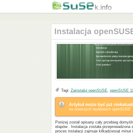
Instalacja openSUSE
Tagi:
Zainstaluj openSUSE
,
openSUSE 11
Artykuł może być już niekatua
na nowszych wydaniach openSUSE
Poniżej został opisany cały przebieg domyśl
etapów . Instalacja została przeprowadzona
proces instalacji zajmuje kilkadziesiąt min