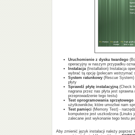
Uruchomienie z dysku twardego
(Bo
operacyjny w naszym przypadku oznacz
Instalacja
(Installation) Instalacja op
wybrać tą opcję (polecam wstrzymać si
System ratunkowy
(Rescue System) -
płyty
Sprawdź płytę instalacyjną
(Check In
nagrana przez nas płyta jest sprawna (
przeprowadzenie tego testu)
Test oprogramowania sprzętowego
użytkowników, które umozliwi nam sp
Test pamięci
(Memory Test) - narzędz
komputerze jest uszkodzona (Linuks j
zalecane jest wykonanie tego testu je
Aby zmienić język instalacji należy poprzez 