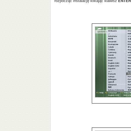
rozpocząć instalację klikając klawisz
ENTER