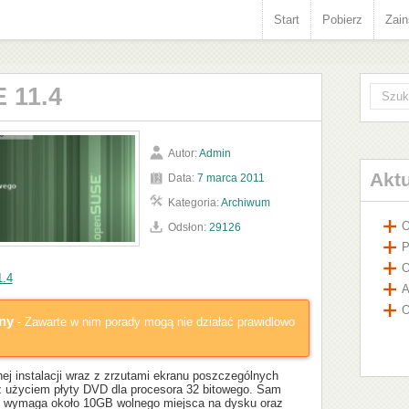
Start
Pobierz
Zain
 11.4
Autor:
Admin
Akt
Data:
7 marca 2011
Kategoria:
Archiwum
O
Odsłon:
29126
P
O
.4
A
O
lny
- Zawarte w nim porady mogą nie działać prawidlowo
nej instalacji wraz z zrzutami ekranu poszczególnych
 z użyciem płyty DVD dla procesora 32 bitowego. Sam
ut i wymaga około 10GB wolnego miejsca na dysku oraz