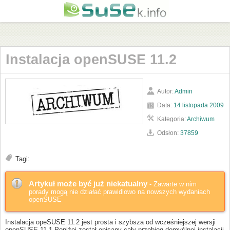
Instalacja openSUSE 11.2
Autor:
Admin
Data:
14 listopada 2009
Kategoria:
Archiwum
Odsłon:
37859
Tagi:
Artykuł może być już niekatualny
- Zawarte w nim
porady mogą nie działać prawidlowo na nowszych wydaniach
openSUSE
Instalacja opeSUSE 11.2 jest prosta i szybsza od wcześniejszej wersji
openSUSE 11.1 Poniżej został opisany cały przebieg domyślnej instalacji