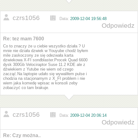
czrs1056
Data:
2009-12-04 19:56:48
Odpowiedz
Re: tez mam 7600
Co to znaczy że u ciebie wszystko działa ? U
mnie nie działa dzwiek w Youyube chodź byłem
mile zaskoczony ze się odezwała karta
dzwiekowa X-FI sondblaster.Procek Quad 6600
dysk 300Gb Velociraptor Suse 11.2 KDE ale z
dźwiekiem z Yutube nie wiem od czego
zacząć.Na laptopie udało się wywaliłem pulse i
chodzia na stacjonarnym z X_FI problem i nie
wiem jaka komedę wpisac w konsoli zeby
zobaczyć co tam brakuje.
czrs1056
Data:
2009-12-04 20:06:14
Odpowiedz
Re: Czy można..