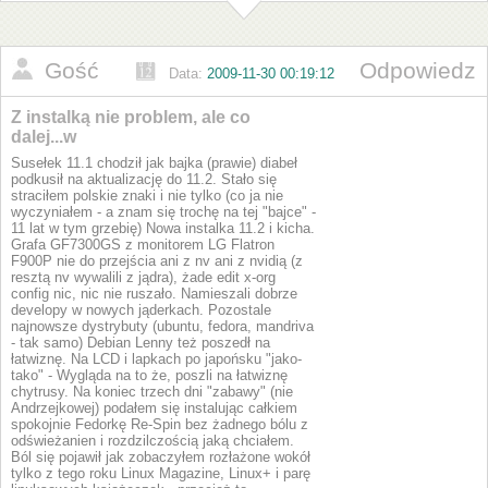
Gość
Odpowiedz
Data:
2009-11-30 00:19:12
Z instalką nie problem, ale co
dalej...w
Susełek 11.1 chodził jak bajka (prawie) diabeł
podkusił na aktualizację do 11.2. Stało się
straciłem polskie znaki i nie tylko (co ja nie
wyczyniałem - a znam się trochę na tej "bajce" -
11 lat w tym grzebię) Nowa instalka 11.2 i kicha.
Grafa GF7300GS z monitorem LG Flatron
F900P nie do przejścia ani z nv ani z nvidią (z
resztą nv wywalili z jądra), żade edit x-org
config nic, nic nie ruszało. Namieszali dobrze
developy w nowych jąderkach. Pozostale
najnowsze dystrybuty (ubuntu, fedora, mandriva
- tak samo) Debian Lenny też poszedł na
łatwiznę. Na LCD i lapkach po japońsku "jako-
tako" - Wygląda na to że, poszli na łatwiznę
chytrusy. Na koniec trzech dni "zabawy" (nie
Andrzejkowej) podałem się instalując całkiem
spokojnie Fedorkę Re-Spin bez żadnego bólu z
odświeżanien i rozdzilczością jaką chciałem.
Ból się pojawił jak zobaczyłem rozłażone wokół
tylko z tego roku Linux Magazine, Linux+ i parę