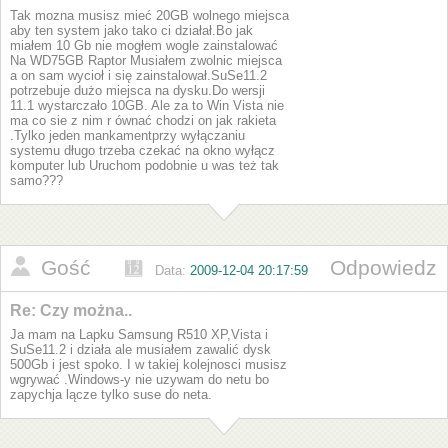
Tak mozna musisz mieć 20GB wolnego miejsca
aby ten system jako tako ci działał.Bo jak
miałem 10 Gb nie mogłem wogle zainstalować
Na WD75GB Raptor Musiałem zwolnic miejsca
a on sam wycioł i się zainstalował.SuSe11.2
potrzebuje dużo miejsca na dysku.Do wersji
11.1 wystarczało 10GB. Ale za to Win Vista nie
ma co sie z nim r ównać chodzi on jak rakieta
.Tylko jeden mankamentprzy wyłączaniu
systemu długo trzeba czekać na okno wyłącz
komputer lub Uruchom podobnie u was też tak
samo???
Gość
Odpowiedz
Data:
2009-12-04 20:17:59
Re: Czy można..
Ja mam na Lapku Samsung R510 XP,Vista i
SuSe11.2 i działa ale musiałem zawalić dysk
500Gb i jest spoko. I w takiej kolejnosci musisz
wgrywać .Windows-y nie uzywam do netu bo
zapychja lącze tylko suse do neta.