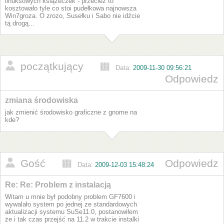
linuksowych książeczek - przecież to
kosztowało tyle co stoi pudełkowa najnowsza
Win7groza. O zrozo, Susełku i Sabo nie idźcie
tą drogą...
początkujący
Data:
2009-11-30 09:56:21
Odpowiedz
zmiana środowiska
jak zmienić środowisko graficzne z gnome na
kde?
Gość
Odpowiedz
Data:
2009-12-03 15:48:24
Re: Re: Problem z instalacją
Witam u mnie był podobny problem GF7600 i
wywalało system po jednej ze standardowych
aktualizacji systemu SuSe11.0, postanowiłem
że i tak czas przejść na 11.2 w trakcie instalki