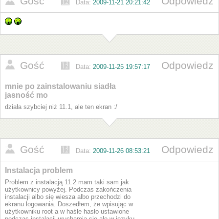
Gość
Odpowiedz
Data:
2009-11-21 20:21:42
Gość
Odpowiedz
Data:
2009-11-25 19:57:17
mnie po zainstalowaniu siadła
jasność mo
działa szybciej niż 11.1, ale ten ekran :/
Gość
Odpowiedz
Data:
2009-11-26 08:53:21
Instalacja problem
Problem z instalacją 11.2 mam taki sam jak
użytkownicy powyżej. Podczas zakończenia
instalacji albo się wiesza albo przechodzi do
ekranu logowania. Doszedłem, że wpisując w
użytkowniku root a w haśle hasło ustawione
podczas instalacji uruchamia się ale w języku