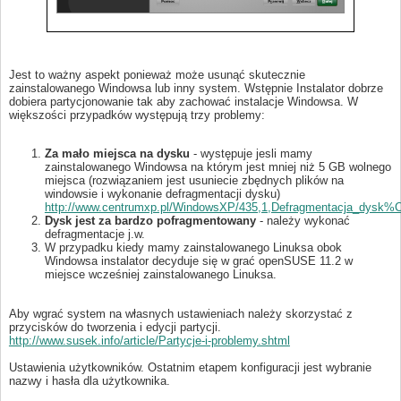
Jest to ważny aspekt ponieważ może usunąć skutecznie
zainstalowanego Windowsa lub inny system. Wstępnie Instalator dobrze
dobiera partycjonowanie tak aby zachować instalacje Windowsa. W
większości przypadków występują trzy problemy:
Za mało miejsca na dysku
- występuje jesli mamy
zainstalowanego Windowsa na którym jest mniej niż 5 GB wolnego
miejsca (rozwiązaniem jest usuniecie zbędnych plików na
windowsie i wykonanie defragmentacji dysku)
http://www.centrumxp.pl/WindowsXP/435,1,Defragmentacja_dysk
Dysk jest za bardzo pofragmentowany
- należy wykonać
defragmentacje j.w.
W przypadku kiedy mamy zainstalowanego Linuksa obok
Windowsa instalator decyduje się w grać openSUSE 11.2 w
miejsce wcześniej zainstalowanego Linuksa.
Aby wgrać system na własnych ustawieniach należy skorzystać z
przycisków do tworzenia i edycji partycji.
http://www.susek.info/article/Partycje-i-problemy.shtml
Ustawienia użytkowników. Ostatnim etapem konfiguracji jest wybranie
nazwy i hasła dla użytkownika.