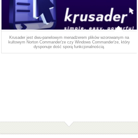
Krusader jest dwu-panelowym menadżerem plików wzorowanym na
kultowym Norton Commander'ze czy Windows Commander'ze, który
dysponuje dość sporą funkcjonalnością.