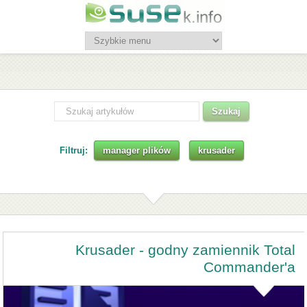
Filtruj:
manager plików
krusader
Krusader - godny zamiennik Total
Commander'a